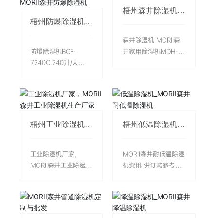
森井电气品牌官网
调节温度，配备R32环保制冷剂。产
梧州森井除湿机
品通过
MORII森井家用除
梧州防爆除湿机
湿机MDH-616A
ExdbibmblBT4Gb/ExdibmbllCT4Gb
BCF-7240C 240升/
天（10kg/h）
防爆认证，壁挂式设计节省空间，支
森井除湿机 MORII森
MORII森井防爆除
持断电记忆和485远程控制。适用于
防爆除湿机BCF-
井家用除湿机MDH-
湿机
化工仓库、实验室等场所，提供全国
7240C 240升/天
616A是一款高效家用
联保服务，是中小型高危区域的理想
（10kg/h） MORII森
除湿设备，具备20-
温控解决方案。——信息来源：杭州
井防爆除湿机：在化
28L/天的除湿能力，
MORII森井电气品牌官网
工、石油、制药等工
适用于15-40㎡空间。
业领域，湿度控制是
采用440W功率和
保障安全生产的重要
200m³/h风量设计，
梧州工业除湿机厂
梧州低温除湿机
环节。高湿度环境不
配备6.5L水箱并支持
家，MORII森井工
_MORII森井耐低
业除湿机生产厂家
温除湿机
仅会加速设备腐蚀、
外接排水。产品采用
影响产品质量，还可
R134a环保冷媒，具有
工业除湿机厂家，
MORII森井耐低温除湿
能因电气设备受潮引
自动除霜功能，塑钢
MORII森井工业除湿机
机资讯_供订购参考：
发安全隐患。针对这
机身轻便耐用，底部
生产厂家官网型号
MORII森井耐低温除湿
一需求，MORII森井推
万向轮方便移动。支
有：MDH-738B、
机专为2-8℃环境设
出的BCF-7240C防爆
持APP远程控制和手
MDH-756B、MDH-
计，突破传统除湿技
除湿机以其专业性能
动操作，适合卧室、
790B、MDH-
术在低温环境下的效