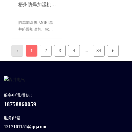
所，恒湿净化一体机
湿效率提升30%以
梧州防爆加湿机
物联网远程监控，维
能优化能耗，实现高
已成为不可或缺的核
上，具备智能控制系
_MORII森井防爆
护便捷，10年周期能
效节能运行。该设备
加湿机
心设备。MORII森井恒
统（±3%精度）、医
耗比传统机型降低40-
是温湿度控制领域的
湿净化一体机作为行
用级卫生设计
防爆加湿机_MORII森
45%。未来将结合数
可靠选择。——信息
业的解决方案，集成
（99.8%抑菌率）和
井防爆加湿机厂家专
字孪生和环保制冷剂
来源：杭州森井电气
了恒湿控制、空气净
优异能效表现（较传
为石油化工、生物制
技术，持续提升智能
科技有限公司
化、消毒杀菌等多项
统设备节能40%）。
药等高风险环境设
化与可持续性。典型
功能，其技术特性和
实测显示，该设备在
计，通过三重防爆技
2
3
4
34
1
...
项目投资回收期2.3-
应用价值值得深入探
数据中心、医疗和工
术体系（隔爆外壳、
3.5年，成为智能建筑
讨。——信息来源：
业场景中表现突出，
本质安全电路、
优选方案。——信息
杭州森井电气科技有
能稳定控制湿度并有
ExdbibIlCT4Gb认
来源：杭州森井电气
限公司
效消除静电。创新性
证）确保安全运行。
科技有限公司
的自清洁功能和模块
产品采用离心雾化技
化设计显著降低了维
术实现±3%RH精度控
服务电话/微信：
护成本，IoT版本支持
制，配备气体监测、
远程监控，展现了行
18758860059
过热保护等智能系
业的技术水平。——
统，在炼油厂、GMP
信息来源：杭州森井
车间等场景中有效延
服务邮箱
电气科技有限公司
长设备寿命、降低次
1217161151@qq.com
品率。模块化设计和