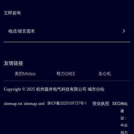
预测性维护功能显著
减少运维成本，节能
立即咨询
达42%。该系列产品
已获国际认证并出口
海外，为危险环境湿
度控制提供了可靠解
决方案。——信息来
源：杭州森井电气科
技有限公司
友情链接
美的Midea
格力GREE
走心机
Copyright © 2025 杭州森井电气科技有限公司
城市分站
营业执照
SEO
浙ICP备2025159737号-1
sitemap.txt
sitemap.xml
网站
建
设：
中企
动力