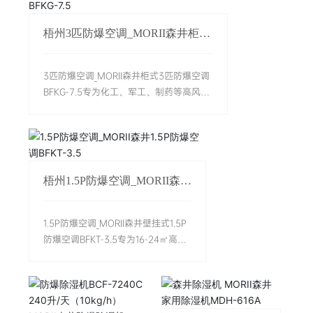
品通过国家防爆认
证，采用
梧州3匹防爆空调_MORII森井柜式
ExdibmblCT4Gb等双
3匹防爆空调BFKG-7.5
重防爆标准，制冷量
12KW，制热量高
3匹防爆空调_MORII森井柜式3匹防爆空调
15.5KW，配备R410a
BFKG-7.5专为化工、军工、制药等高风险
环保制冷剂和IPX4防
行业设计，采用双防爆等级
水等级，适用于40-60
(ExdbibmblBT4Gb/ExdbibmbIICT4Gb)，
㎡易燃易爆场所。设
适配30-50㎡高危区域。该产品具备
备具有485远程控制、
7500W制冷量和9300W制热量，2级能效
断电记忆等功能，采
变频控温，可稳定维持18-28℃环境温度。
梧州1.5P防爆空调_MORII森井
用分体柜式设计，室
整机IP65防护等级，配备防爆控制柜和多
1.5P防爆空调BFKT-3.5
内外机尺寸合理，便
重安全保护功能，有效杜绝火花隐患。支
于安装维护。厂家直
持防腐涂层定制和远程监控，尺寸紧凑便
1.5P防爆空调_MORII森井壁挂式1.5P
供保障性价比，提供
于安装。实际应用案例显示温控精度达
防爆空调BFKT-3.5专为16-24㎡高危
全国联保服务，满足
±0.8℃，年故障率显著降低。产品由杭州
场所设计，具备3500W制冷量和
制药、化工等行业的
森井电气原厂生产，提供全国联保服务。
4200W/3800W制热量，适配
安全生产需求。——
——信息来源：杭州MORII森井电气品牌
BT4/CT4防爆等级。采用变频技术实
信息来源：杭州MORII
官网
现1级能效，680m³/h循环风量快速