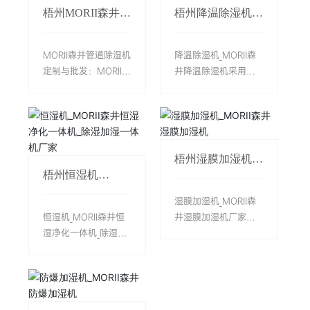
成为工业级湿度管理
地下室等潮湿环境使
7138B、MDH-
率瓶颈。该产品采用
梧州MORII森井管
梧州降温除湿机
的标杆产品。这款240
用。建议定期清洁滤
7156B、MDH-
创新的冷冻除湿技术
道除湿机定制与批
_MORII森井降温
升/天（10kg/h）大除
网以保持佳性能，在
发
除湿机
7168B、MDH-
和热熔化霜系统，配
湿量的设备，融合了
湿度敏感区域推荐使
7192B、MDH-
合智能微电脑控制系
MORII森井管道除湿机
降温除湿机_MORII森
防爆技术与高效除湿
用外接排水模式。
7240B、MDH-
统，实现10-95%RH精
定制与批发：MORII森
井降温除湿机采用智
能力，为高危环境提
——信息来源：杭州
7360B、MDH-
准调节。具备多种排
井管道除湿系统提供
能控制系统和优质压
供了可靠的解决方
森井电气科技有限公
7480B，MORII森井工
水方式、移动设计及
定制化湿度控制解决
缩机，实现1%精度的
案。——信息来源：
司
业除湿机采用智能环
安全保护功能，相比
方案，采用模块化设
湿度调节，具备故障
杭州森井电气科技有
保全自动设计，支持
传统转轮除湿机节能
计满足不同场景需
自检和延时保护功
限公司
定制：耐高温、耐低
显著。已广泛应用于
求。系统包含吊装式
能。其人性化设计包
梧州湿膜加湿机
温、手机APP远程控
食品冷藏、医药仓储
（超薄静音）和落地
括远程监控、漏水报
_MORII森井湿膜
梧州恒湿机
制、远程控制485通
等领域，并提供定制
加湿机
式（高效维护）两种
警及多种排水方案，
_MORII森井恒湿
讯、提升泵排水等个
化服务满足特殊需
净化一体机_除湿
机型，具备智能风量
适应高温或低温潮湿
湿膜加湿机_MORII森
加湿一体机厂家
性化功能，深受广大
求。其稳定性能和节
调节和热回收技术，
环境。广泛应用于家
恒湿机_MORII森井恒
井湿膜加湿机厂家：
用户的喜爱。——信
能优势使其成为低温
节能达30%以上。支
居、工业及商业场
湿净化一体机_除湿加
湿膜加湿技术凭借高
息来源：杭州森井电
环境湿度控制的理想
持防爆、低温等特殊
所，选购时需考虑使
湿一体机厂家：在档
效节能优势在多个领
气科技有限公司
解决方案。——信息
定制，在档案馆、洁
用面积和环境特点。
案库房、数据中心、
域广泛应用。MORII森
来源：杭州森井电气
净车间等场景中表现
定期维护滤网和排水
精密制造车间等对环
井湿膜加湿机采用进
科技有限公司
优异，湿度控制精度
系统可延长设备寿
境湿度要求严格的场
口植物纤维湿膜，加
达±2%RH。系统采用
命，智能控制系统还